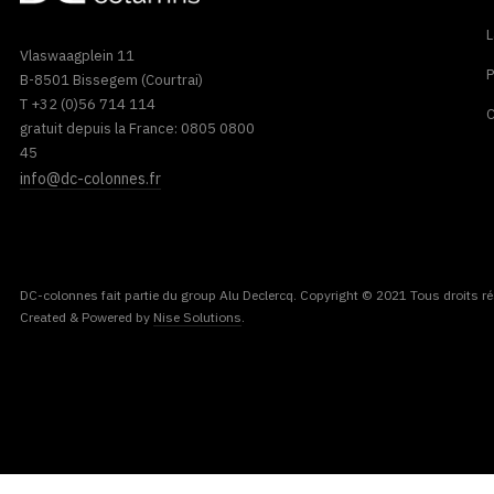
L
Vlaswaagplein 11
P
B-8501 Bissegem (Courtrai)
T +32 (0)56 714 114
C
gratuit depuis la France: 0805 0800
45
info@dc-colonnes.fr
DC-colonnes fait partie du group Alu Declercq. Copyright © 2021 Tous droits ré
Created & Powered by
Nise Solutions
.