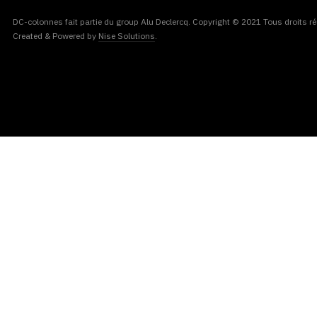
DC-colonnes fait partie du group Alu Declercq. Copyright © 2021 Tous droits ré
Created & Powered by
Nise Solutions
.