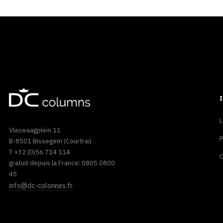
L
Vlaswaagplein 11
P
B-8501 Bissegem (Courtrai)
T +32 (0)56 714 114
C
gratuit depuis la France: 0805 0800
45
info@dc-colonnes.fr