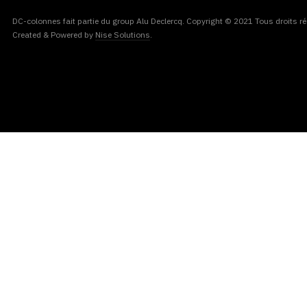
DC-colonnes fait partie du group Alu Declercq. Copyright © 2021 Tous droits ré
Created & Powered by
Nise Solutions
.