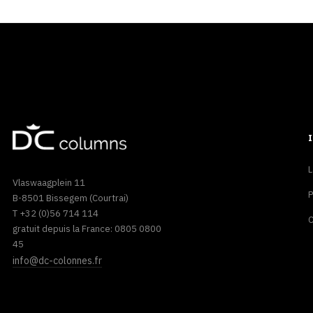
L
Vlaswaagplein 11
P
B-8501 Bissegem (Courtrai)
T +32 (0)56 714 114
C
gratuit depuis la France: 0805 0800
45
info@dc-colonnes.fr