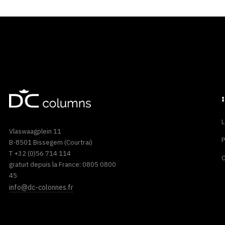
L
Vlaswaagplein 11
P
B-8501 Bissegem (Courtrai)
T +32 (0)56 714 114
C
gratuit depuis la France: 0805 0800
45
info@dc-colonnes.fr