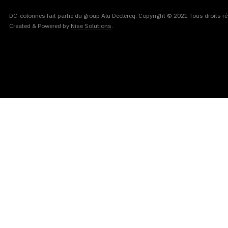
DC-colonnes fait partie du group Alu Declercq. Copyright © 2021 Tous droits ré
Created & Powered by
Nise Solutions
.